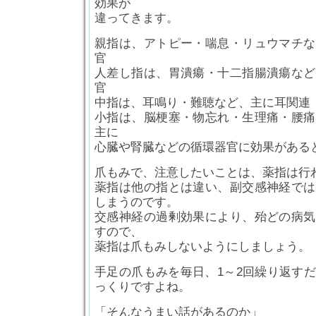
効果が
違ってきます。
親指は、アトピー・喘息・リュウマチな
官
人差し指は、胃潰瘍・十二指腸潰瘍など
官
中指は、耳鳴り・難聴など、主に耳関連
小指は、脳梗塞・物忘れ・生理痛・腰痛
主に
心臓や腎臓などの循環器官に効果がある
爪もみで、注意したいことは、薬指は行
薬指は他の指とは違い、副交感神経では
しまうのです。
交感神経の過剰効果により、殆どの病気
すので、
薬指は爪もみしないようにしましょう。
手足の爪もみを毎日、1～2回繰り返す
っくりですよね。
「そんなうまい話があるのか」